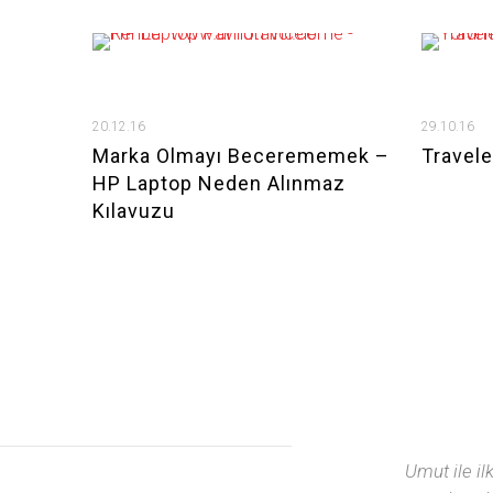
20.12.16
29.10.16
Marka Olmayı Becerememek –
Travele
HP Laptop Neden Alınmaz
Kılavuzu
li ve azimli. Sohbet etmek
Umut ile il