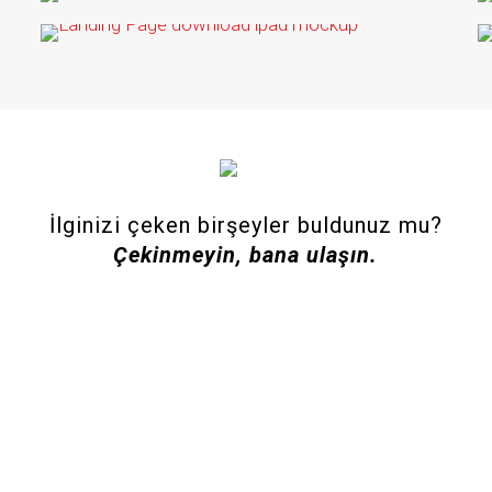
Sterilizasyon Cihazı Tasarım ve
Sunum
Landing Page [Free Vector]
landing page tasarımı
İlginizi çeken birşeyler buldunuz mu?
Çekinmeyin, bana ulaşın.