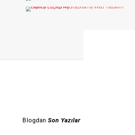
Aykut Bora – İnsan Kaynakları
Sunum
Graficv Görsel Özgeçmiş
Grafikcv
Aykut Bora
powerpoint
sunum
Blogdan
Son Yazılar