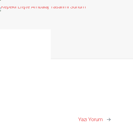
TSÇV Web Sitesi
Doğalı Bu Ambalaj Tasarımı
Doğalı Bu
Yazı Yorum
→