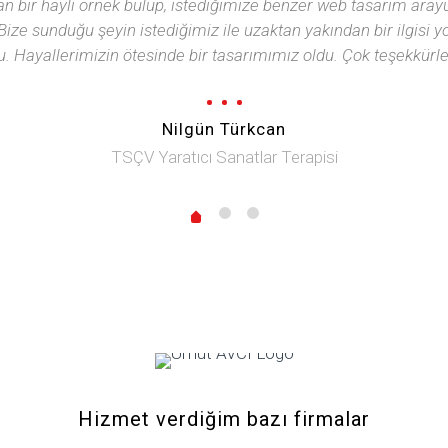
an bir hayli örnek bulup, istediğimize benzer web tasarım arayü
Bize sunduğu şeyin istediğimiz ile uzaktan yakından bir ilgisi yo
u. Hayallerimizin ötesinde bir tasarımımız oldu. Çok teşekkürl
Nilgün Türkcan
TSÇV Yaratıcı Sanatlar Terapisi
Hizmet verdiğim bazı firmalar