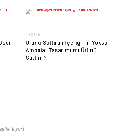
19.09.16
(User
Ürünü Sattıran İçeriği mi Yoksa
Ambalaj Tasarımı mı Ürünü
Sattırır?
ellikle yurt
Bir porsche uzmanı olara