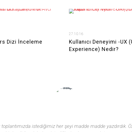
27.10.16
rs Dizi İnceleme
Kullanıcı Deneyimi -UX 
Experience) Nedir?
k toplantımızda istediğimiz her şeyi madde madde yazdırdık. Öz