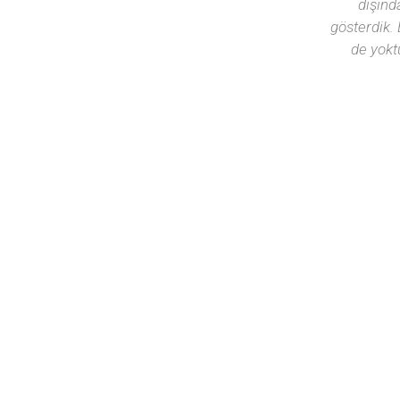
m. İçine sinmeyen tasarım
dışınd
ası ise inanılmaz kolaylık
gösterdik. 
de yokt