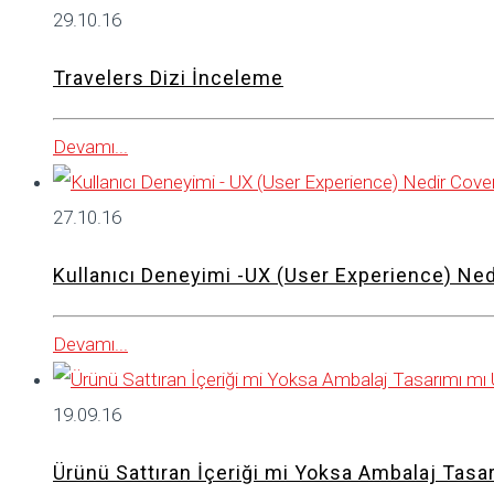
29.10.16
Travelers Dizi İnceleme
Devamı...
27.10.16
Kullanıcı Deneyimi -UX (User Experience) Ned
Devamı...
19.09.16
Ürünü Sattıran İçeriği mi Yoksa Ambalaj Tasar