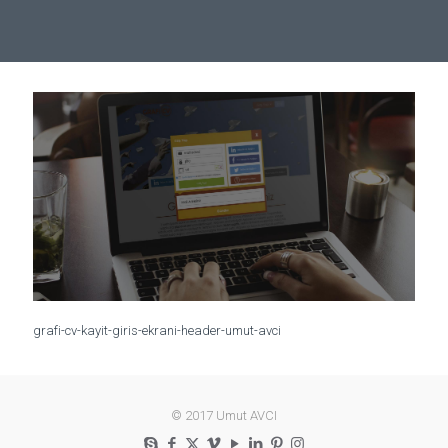
grafi-cv-kayit-giris-ekrani-header-umut-avci
© 2017 Umut AVCI