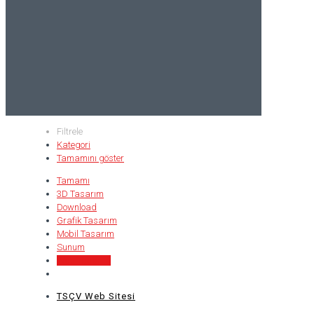
Filtrele
Kategori
Tamamını göster
Tamamı
3D Tasarım
Download
Grafik Tasarım
Mobil Tasarım
Sunum
Web Tasarım
TSÇV Web Sitesi