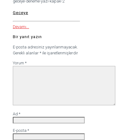
geceye-deneme-yazi-kapak-2
Geceye
Devamı...
Bir yanıt yazın
E-posta adresiniz yayınlanmayacak.
Gerekli alanlar
*
ile işaretlenmişlerdir
Yorum
*
Ad
*
E-posta
*