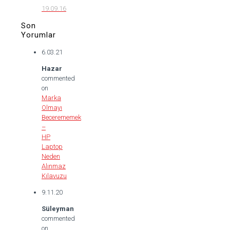
19.09.16
Son
Yorumlar
6.03.21
Hazar
commented
on
Marka
Olmayı
Becerememek
–
HP
Laptop
Neden
Alınmaz
Kılavuzu
9.11.20
Süleyman
commented
on