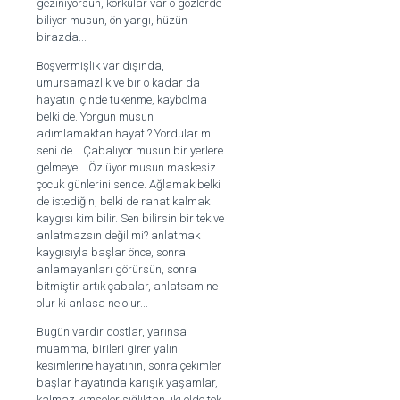
geziniyorsun, korkular var o gözlerde
biliyor musun, ön yargı, hüzün
birazda...
Boşvermişlik var dışında,
umursamazlık ve bir o kadar da
hayatın içinde tükenme, kaybolma
belki de. Yorgun musun
adımlamaktan hayatı? Yordular mı
seni de... Çabalıyor musun bir yerlere
gelmeye... Özlüyor musun maskesiz
çocuk günlerini sende. Ağlamak belki
de istediğin, belki de rahat kalmak
kaygısı kim bilir. Sen bilirsin bir tek ve
anlatmazsın değil mi? anlatmak
kaygısıyla başlar önce, sonra
anlamayanları görürsün, sonra
bitmiştir artık çabalar, anlatsam ne
olur ki anlasa ne olur...
Bugün vardır dostlar, yarınsa
muamma, birileri girer yalın
kesimlerine hayatının, sonra çekimler
başlar hayatında karışık yaşamlar,
kalmaz kimseler sığlıktan, iki elde tek