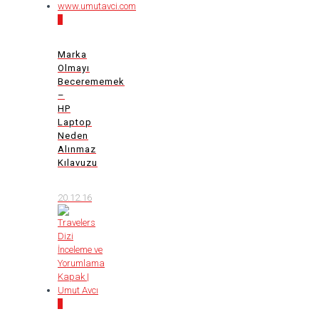
6
Marka
Olmayı
Becerememek
–
HP
Laptop
Neden
Alınmaz
Kılavuzu
20.12.16
0