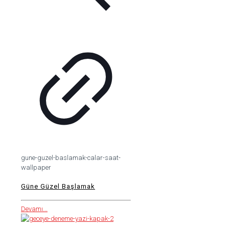
gune-guzel-baslamak-calar-saat-
wallpaper
Güne Güzel Başlamak
Devamı...