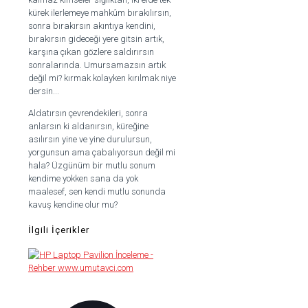
kürek ilerlemeye mahkûm bırakılırsın,
sonra bırakırsın akıntıya kendini,
bırakırsın gideceği yere gitsin artık,
karşına çıkan gözlere saldırırsın
sonralarında. Umursamazsın artık
değil mi? kırmak kolayken kırılmak niye
dersin...
Aldatırsın çevrendekileri, sonra
anlarsın ki aldanırsın, küreğine
asılırsın yine ve yine durulursun,
yorgunsun ama çabalıyorsun değil mi
hala? Üzgünüm bir mutlu sonum
kendime yokken sana da yok
maalesef, sen kendi mutlu sonunda
kavuş kendine olur mu?
İlgili İçerikler