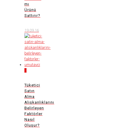
mı
Ürünü
Sattırır?
19.09.16
0
Tüketici
Satın
Alma
Alışkanlıklarını
Belirleyen
Faktörler
Nasıl
Oluşur?