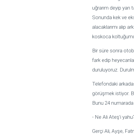
uğrarım deyip yan 
Sonunda kek ve ekst
alacaklarımı alıp 
koskoca koltuğumda
Bir süre sonra oto
fark edip heyecanla
duruluyoruz. Duru
Telefondaki arkada
görüşmek istiyor. 
Bunu 24 numarada 
- Ne Ali Ateş’i ya
Gerçi Ali, Ayşe, Fat