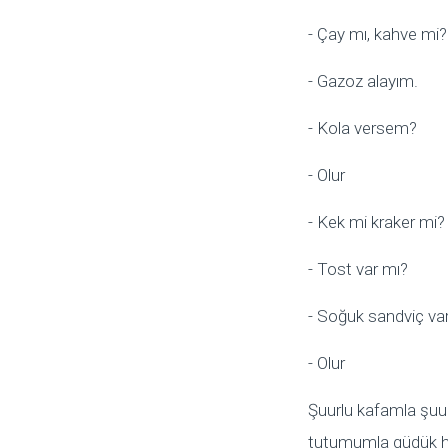
- Çay mı, kahve mi?
- Gazoz alayım.
- Kola versem?
- Olur
- Kek mi kraker mi?
- Tost var mı?
- Soğuk sandviç var
- Olur
Şuurlu kafamla şuur
tutumumla güdük h