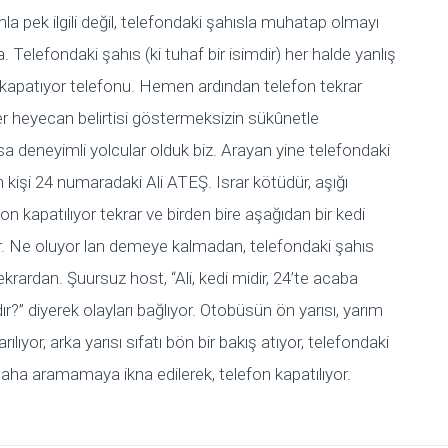
 pek ilgili değil, telefondaki şahısla muhatap olmayı
 Telefondaki şahıs (ki tuhaf bir isimdir) her halde yanlış
 kapatıyor telefonu. Hemen ardından telefon tekrar
r heyecan belirtisi göstermeksizin sükûnetle
sa deneyimli yolcular olduk biz. Arayan yine telefondaki
n kişi 24 numaradaki Ali ATEŞ. Israr kötüdür, aşığı
fon kapatılıyor tekrar ve birden bire aşağıdan bir kedi
r. Ne oluyor lan demeye kalmadan, telefondaki şahıs
 tekrardan. Şuursuz host, “Ali, kedi midir, 24’te acaba
?” diyerek olayları bağlıyor. Otobüsün ön yarısı, yarım
lıyor, arka yarısı sıfatı bön bir bakış atıyor, telefondaki
aha aramamaya ikna edilerek, telefon kapatılıyor.