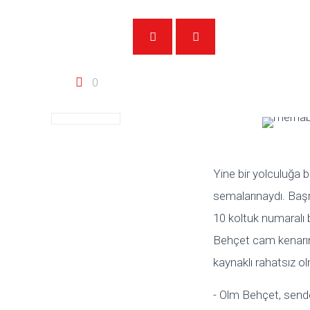
0
Yine bir yolculuğa 
semalarınaydı. Başr
10 koltuk numaralı
Behçet cam kenarı
kaynaklı rahatsız o
- Olm Behçet, sen