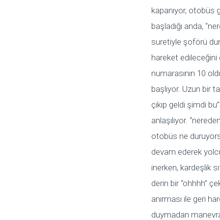
kapanıyor, otobüs g
başladığı anda, “ner
suretiyle şoförü du
hareket edileceğini
numarasının 10 oldu
başlıyor. Uzun bir t
çıkıp geldi şimdi bu”
anlaşılıyor. “nerede
otobüs ne duruyorsu
devam ederek yolcu
inerken, kardeşlik s
derin bir “ohhhh” 
anırması ile geri ha
duymadan manevra 