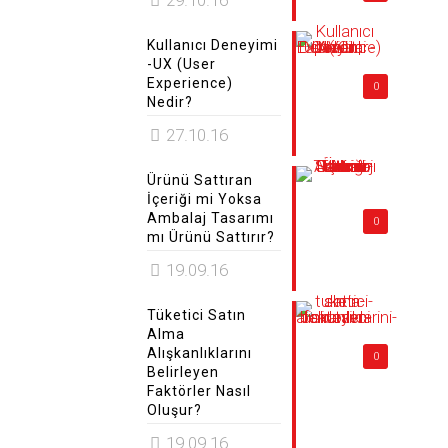
29.10.16
Kullanıcı Deneyimi
-UX (User
Experience)
0
Nedir?
27.10.16
Ürünü Sattıran
İçeriği mi Yoksa
Ambalaj Tasarımı
0
mı Ürünü Sattırır?
19.09.16
Tüketici Satın
Alma
Alışkanlıklarını
0
Belirleyen
Faktörler Nasıl
Oluşur?
19.09.16