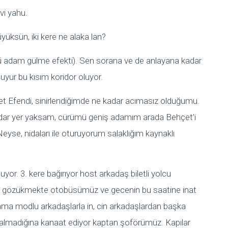
evi yahu.
yüksün, iki kere ne alaka lan?
tü adam gülme efekti). Sen sorana ve de anlayana kadar
uyur bu kısım koridor oluyor.
t Efendi, sinirlendiğimde ne kadar acımasız olduğumu.
dar yer yaksam, cürümü geniş adamım arada Behçet’i
yse, nidaları ile oturuyorum salaklığım kaynaklı
luyor. 3. kere bağırıyor host arkadaş biletli yolcu
u gözükmekte otobüsümüz ve gecenin bu saatine inat
ama modlu arkadaşlarla in, cin arkadaşlardan başka
almadığına kanaat ediyor kaptan şoförümüz. Kapılar