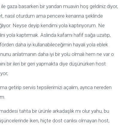
le gaza basarken bir yandan muavin hoş geldiniz diyor,
t, nasıl oturdum ama pencere kenarına şeklinde
ağlıyor. Neyse deyip kendimi yola kaptırıyorum. Ne
ni yola kaptırmak. Aslında kafamı hafif sağa uzatıp,
rden daha iyi kullanabileceğimin hayali yola eblek
nunu anlatmanın daha iyi bir yolu olmalı hem ne var o
ini bir ileri bir geri yapmakta diye düşünürken host
yor;
uma getirip servis tepsilerimizi açalım, ayrıca nereden
um.
ddesi tahta bir ürünle arkadaşlık mı olur yahu, bu
düşüncelerinde iken, hiçte dost canlısı olmayan host,