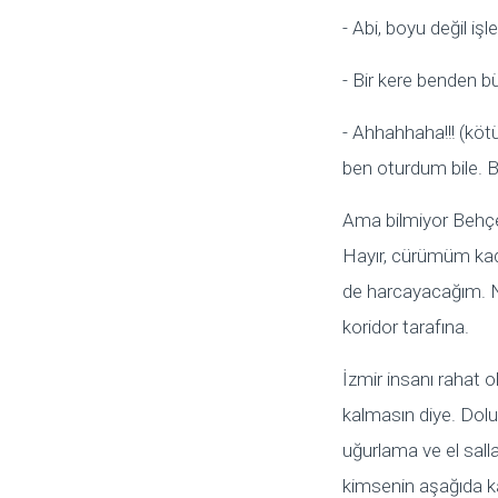
- Abi, boyu değil işl
- Bir kere benden bü
- Ahhahhaha!!! (kö
ben oturdum bile. B
Ama bilmiyor Behçe
Hayır, cürümüm ka
de harcayacağım. Ne
koridor tarafına.
İzmir insanı rahat o
kalmasın diye. Dol
uğurlama ve el sall
kimsenin aşağıda k