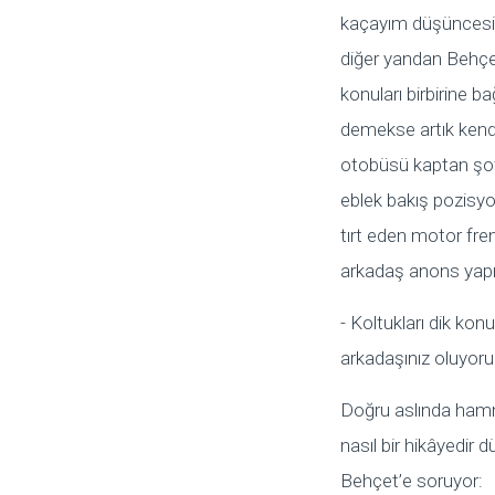
kaçayım düşüncesi i
diğer yandan Behçe
konuları birbirine b
demekse artık kendi
otobüsü kaptan şofö
eblek bakış pozisyo
tırt eden motor fren
arkadaş anons yapı
- Koltukları dik kon
arkadaşınız oluyor
Doğru aslında hamma
nasıl bir hikâyedir 
Behçet’e soruyor: