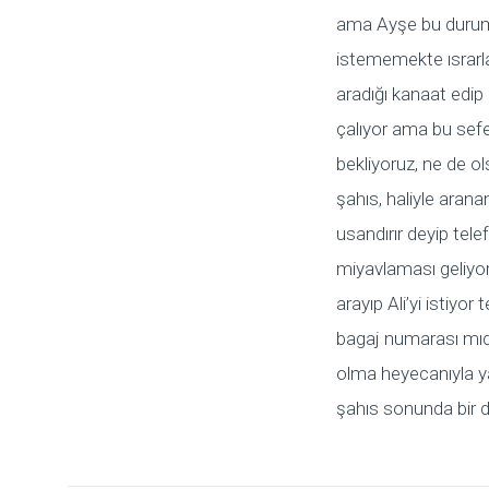
ama Ayşe bu durumla
istememekte ısrarla.
aradığı kanaat edip
çalıyor ama bu sefe
bekliyoruz, ne de ol
şahıs, haliyle arana
usandırır deyip tele
miyavlaması geliyo
arayıp Ali’yi istiyor
bagaj numarası mıdır
olma heyecanıyla yarı
şahıs sonunda bir d