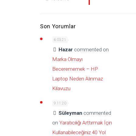
Son Yorumlar
6.03.21
Hazar
commented on
Marka Olmayı
Becerememek – HP
Laptop Neden Alınmaz
Kılavuzu
9.11.20
Süleyman
commented
on
Yaratıcılığı Arttırmak İçin
Kullanabileceğiniz 40 Yol