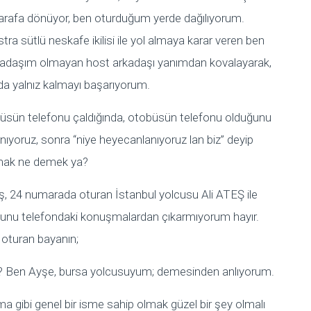
tarafa dönüyor, ben oturduğum yerde dağılıyorum.
ra sütlü neskafe ikilisi ile yol almaya karar veren ben
arkadaşım olmayan host arkadaşı yanımdan kovalayarak,
 yalnız kalmayı başarıyorum.
büsün telefonu çaldığında, otobüsün telefonu olduğunu
nıyoruz, sonra “niye heyecanlanıyoruz lan biz” deyip
lmak ne demek ya?
ş, 24 numarada oturan İstanbul yolcusu Ali ATEŞ ile
Bunu telefondaki konuşmalardan çıkarmıyorum hayır.
oturan bayanın;
hu? Ben Ayşe, bursa yolcusuyum; demesinden anlıyorum.
ma gibi genel bir isme sahip olmak güzel bir şey olmalı