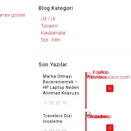
Blog Kategori
mını göster
UX / UI
Tasarım
Karalamalar
Dizi - Film
Son Yazılar
Marka Olmayı
Becerememek –
HP Laptop Neden
6
Alınmaz Kılavuzu
20.12.16
Travelers Dizi
İnceleme
0