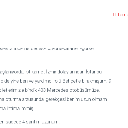
Tama
başlanıyordu, istikamet İzmir dolaylarından İstanbul
olde yine ben ve yardımcı rolü Behçet’e bırakmıştım. 9-
 biletlerimizle bindik 403 Mercedes otobüsümüze.
na oturma arzusunda, gerekçesi benim uzun olmam
lma ihtimalimmiş.
den sadece 4 santim uzunum.