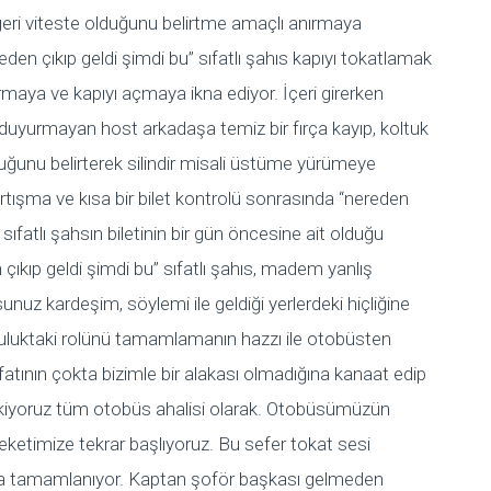
eri viteste olduğunu belirtme amaçlı anırmaya
eden çıkıp geldi şimdi bu” sıfatlı şahıs kapıyı tokatlamak
rmaya ve kapıyı açmaya ikna ediyor. İçeri girerken
 duyurmayan host arkadaşa temiz bir fırça kayıp, koltuk
ğunu belirterek silindir misali üstüme yürümeye
artışma ve kısa bir bilet kontrolü sonrasında “nereden
 sıfatlı şahsın biletinin bir gün öncesine ait olduğu
n çıkıp geldi şimdi bu” sıfatlı şahıs, madem yanlış
nuz kardeşim, söylemi ile geldiği yerlerdeki hiçliğine
luktaki rolünü tamamlamanın hazzı ile otobüsten
ıfatının çokta bizimle bir alakası olmadığına kanaat edip
çekiyoruz tüm otobüs ahalisi olarak. Otobüsümüzün
reketimize tekrar başlıyoruz. Bu sefer tokat sesi
tamamlanıyor. Kaptan şoför başkası gelmeden